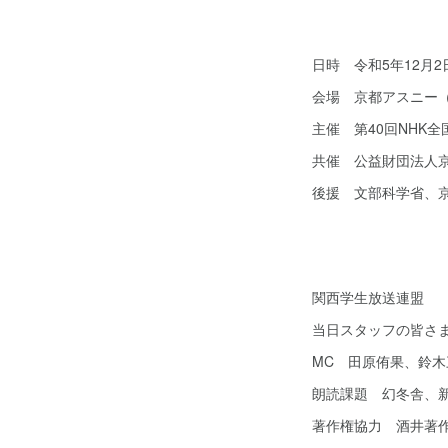
日時 令和5年12月
会場 京都アスニー
主催 第40回NHK
共催 公益財団法人
後援 文部科学省、京
関西学生放送連盟
当日スタッフの皆さ
MC 田原侑果、鈴木
朗読課題 幻冬舎、
著作権協力 酒井著