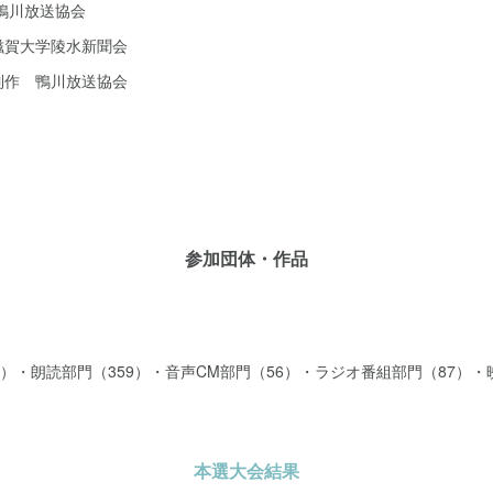
鴨川放送協会
滋賀大学陵水新聞会
制作 鴨川放送協会
参加団体・作品
2）・朗読部門（359）・音声CM部門（56）・ラジオ番組部門（87）・
本選大会結果