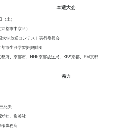
本選大会
2日（土）
（京都市中京区）
全国大学放送コンテスト実行委員会
京都市生涯学習振興財団
都府、京都市、NHK京都放送局、KBS京都、FM京都
協力
ま
三紀夫
新潮社、集英社
作権事務所