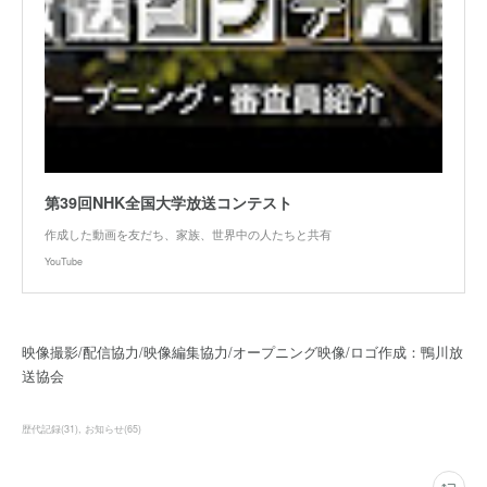
第39回NHK全国大学放送コンテスト
作成した動画を友だち、家族、世界中の人たちと共有
YouTube
映像撮影/配信協力/映像編集協力/オープニング映像/ロゴ作成：鴨川放
送協会
歴代記録
(
31
)
お知らせ
(
65
)